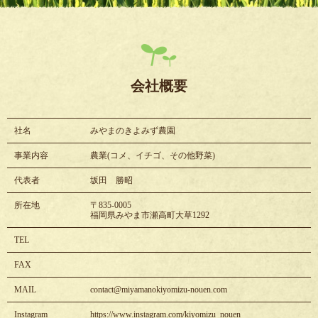
会社概要
社名
みやまのきよみず農園
事業内容
農業(コメ、イチゴ、その他野菜)
代表者
坂田 勝昭
所在地
〒835-0005
福岡県みやま市瀬高町大草1292
TEL
FAX
MAIL
contact@miyamanokiyomizu-nouen.com
Instagram
https://www.instagram.com/kiyomizu_nouen