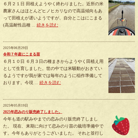
６月２１日 田植えようやく終わりました。近所の米
農家さんはほとんどヒノヒカリなので高温傾向もあ
って田植えが遅いようですが、自分とこはにこまる
(高温耐性品種 ...
続きを読む
2025年06月29日
令和７年産にこまる苗
６月１０日 ６月３日の種まきからようやく田植え用
として生育しました。世の中では米騒動がおきてい
るようですが我が家では毎年のように稲作準備して
おります。今現 ...
続きを読む
2025年05月19日
2025年恋みのり販売終了しました。
今年も道の駅みやまでの恋みのり販売終了しまし
た。 現在、来期に向けて恋みのり苗の栽培準備中で
す。今年もありがとうございました。 それと並行し