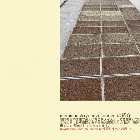
miyamanokiyomizu-nouen の紹介
福岡県みやま市で米といちごをメイんとして農業をしてい
やまのきよみず農園やみやま市の農家さんの 栽培・販売
屋』にて 販売させてもらってます。
miyamanokiyomizu-nouen の投稿をすべて表示
→