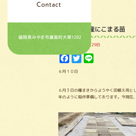
令和７年産にこまる苗
投稿日
2025年6月29日
Facebook
Twitter
Line
６月１０日
６月３日の種まきからようやく田植え用と
年のように稲作準備しております。今現在