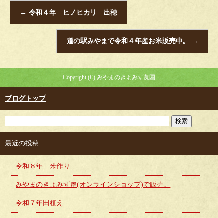
←
令和４年 ヒノヒカリ 出穂
道の駅みやまで令和４年産お米販売中。
→
Copyright (C) みやまのきよみず農園
ブログトップ
最近の投稿
令和８年 米作り
みやまのきよみず屋(オンラインショップ)で販売。
令和７年田植え