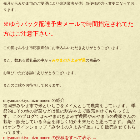
先月からみやま市のご要望により発送業者が佐川急便様の方へ変更になってお
ります。
※ゆうパック配達予告メールで時間指定されてた
方はご注意下さい。
この度はみやま市応援寄付にお申込みいただきありがとうございます。
また、数ある返礼品の中から
みやまのきよみず屋
の商品を
お選びいただき誠にありがとうございます。
またのご縁をお待ちしております。
miyamanokiyomizu-nouen の紹介
福岡県みやま市で米といちごをメイんとして農業をしています。 季
節的にその他の野菜などは道の駅みやまで販売させてもらってま
す。 このブログではみやまのきよみず農園やみやま市の農家さんの
栽培・販売している商品を詳しく紹介出来たらと思ってます。 商品
はオンラインショップ『みやまのきよみず屋』にて 販売させてもら
ってます。
miyamanokiyomizu-nouen の投稿をすべて表示
→